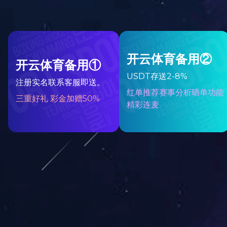
泄爆墙
洁净墙
望花防爆门
望花泄爆门
望花防爆窗
望花泄爆窗
隧道防护门
望花泄爆屋盖