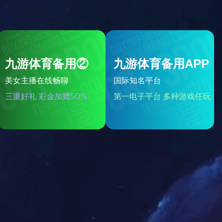
工
7
次
在线
1333 王经理