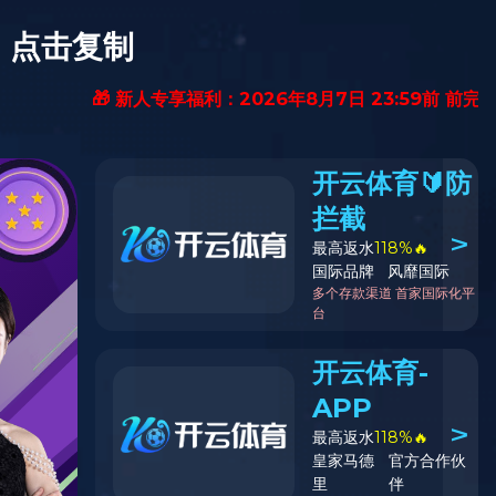
TXT地图
HTML地图
XML地图
R
企业资质
望花公司动态
望花联系我