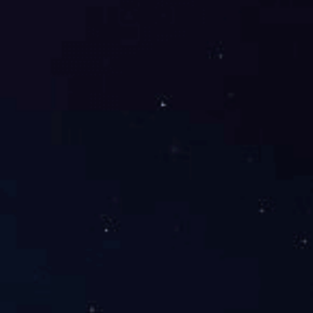
生产使用过程中，洁净门也具备了平坦、安全，强度高、美观
售后服务、维修保养为一体的服务型企业，丰富的生产经验和