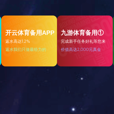
规格材质：可定制加
发布日期：2021-04-0
浏览次数：1124385 
关键词：
服务热线
188-3189-