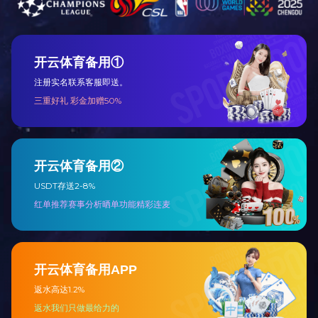
19
泄爆天窗
2024-11
抗爆屋
15
洁净门
2022-09
19
如有需要请联系
2024-11
188-3189-1333
王经理
19