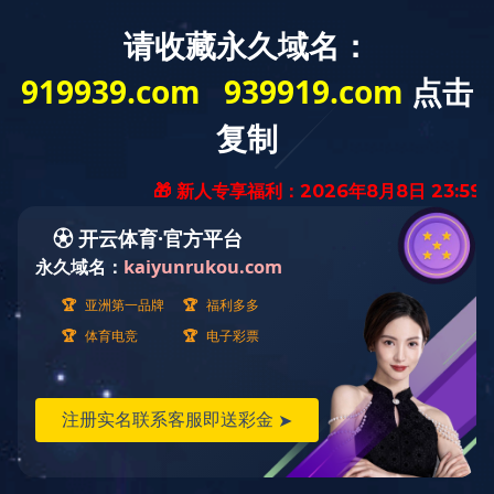
防爆门-防爆墙生产厂家衡水金盾门业欢迎您光临！
安博ANBO体育·（中
安博ANBO体育·（中
安博ANBO
国区）官方网站
产品分类页
国区）官方网站
在线留言
国区）官