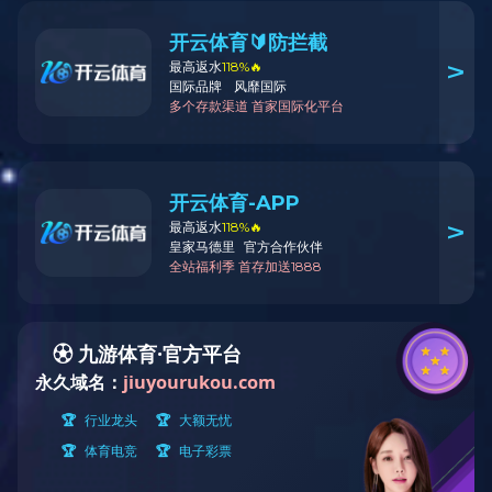
产品分类
PRODUCT DISPLAY
防爆墙