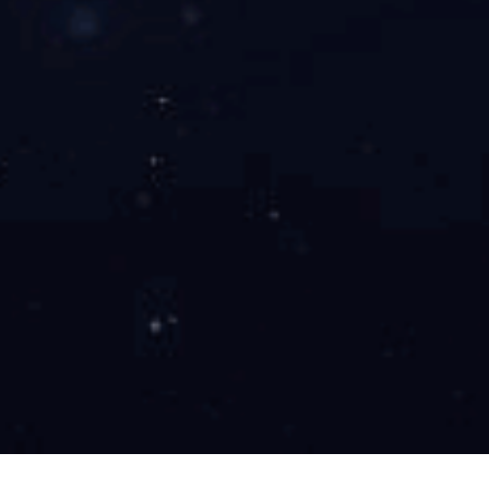
成都医学域标准厂房抗爆墙做法
北京泄爆墙材料进
嘉峪关酒厂纤维增强水泥板泄爆墙...
蕉城创新实验室工程