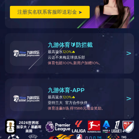
泄爆墙
洁净墙
防爆门
泄爆门
防爆窗
泄爆窗
隧道防护门
泄爆屋盖