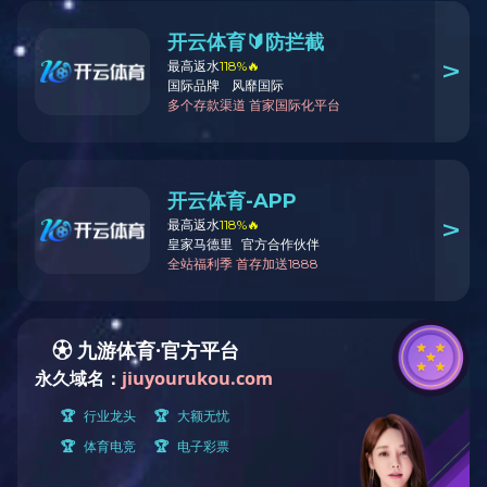
产品分类
PRODUCT DISPLAY
防爆墙