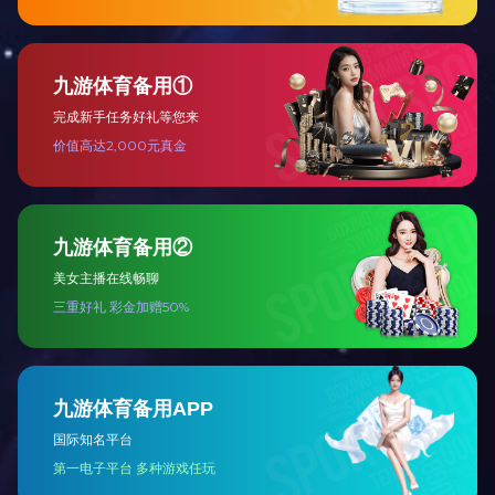
防爆墙
由于中间有
工时，只需开孔，不
与传统材料相比防
1.表面镀锌钢材，
2.易与其他刚性构
3.切割.施工方便
4.系统组成可以更