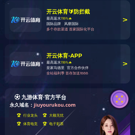
产品分类
PRODUCT DISPLAY
防爆墙