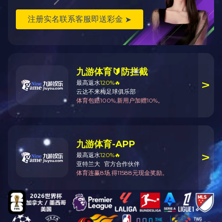
泄爆墙
洁净墙
防爆门
泄爆门
防爆窗
泄爆窗
隧道防护门
泄爆屋盖