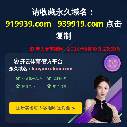
防爆门-防爆墙生产厂家衡水金盾门业欢迎您光临！
安博ANBO体育·（中
安博ANBO体育·（中
安博ANBO
国区）官方网站
产品分类页
国区）官方网站
在线留言
国区）官