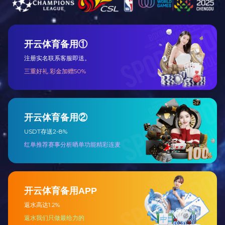
★.泄爆墙分为轻型
泄爆天窗
★.泄爆墙体分类
•轻型泄压墙体分为
抗爆屋
•轻质易碎墙体分为
★.岩棉夹芯彩钢板
洁净门
夹芯彩钢板与墙梁之
★.岩棉夹芯板的厚度
板、夹芯板屋面及墙
如有需要请联系
188-3189-1333
王经理