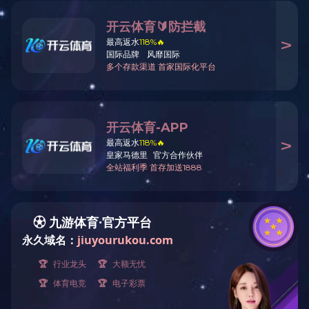
产品分类
PRODUCT DISPLAY
望花防爆墙