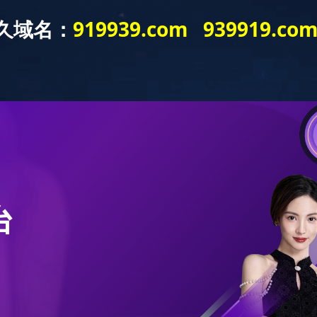
博ANBO
莫力达瓦产品知识
莫力达瓦关于我们
国区）官方
站