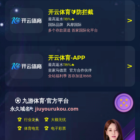
产品分类
PRODUCT DISPLAY
莫力达瓦防爆墙