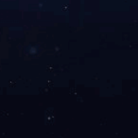
首页
上一页
关于衡水金盾
推荐产品
公司简介
莫力达瓦防爆墙
企业资质
泄爆墙
全国分站
洁净墙
安
联系我们
莫力达瓦防爆门
莫力达瓦泄爆门
星空官方站网站
|
anbo（中国）官方网站
|
HTH体育·（中国）官方网站
|