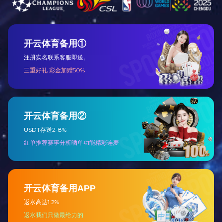
泄爆天窗
抗爆屋
洁净门
如有需要请联系
188-3189-1333
王经理