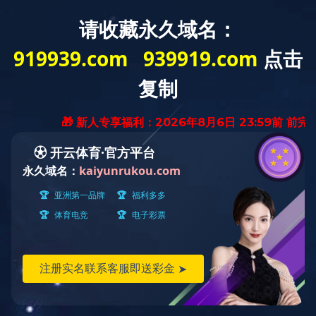
防爆门-防爆墙生产厂家衡水金盾门业欢迎您光临！
安博ANBO体育·（中
莫力达瓦安博ANBO
莫力达瓦安
国区）官方网站
产品分类页
体育·（中国区）官方
莫力达瓦在线留言
体育·（中
网站
网