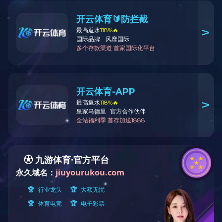
产品分类
PRODUCT DISPLAY
莫力达瓦防爆墙