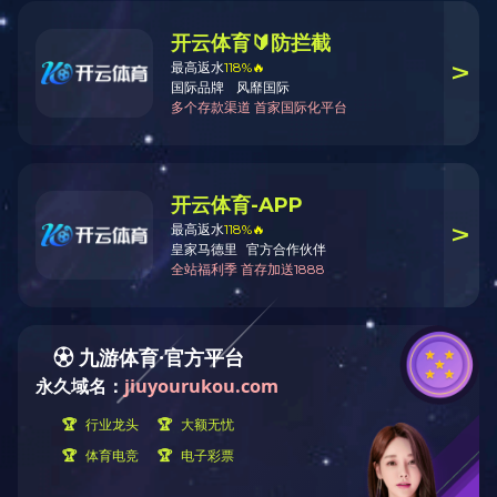
产品分类
PRODUCT DISPLAY
安博ANBO体育
甘肃防爆墙