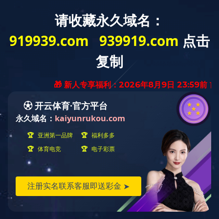
防爆门-防爆墙生产厂家衡水金盾门业欢迎您光临！
安博ANBO体育·（中
甘肃安博ANBO体育
甘肃安博A
国区）官方网站
产品分类页
·（中国区）官方网站
甘肃在线留言
·（中国区