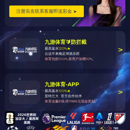
泄爆墙
洁净墙
甘肃防爆门
甘肃泄爆门
甘肃防爆窗
甘肃泄爆窗
隧道防护门
甘肃泄爆屋盖