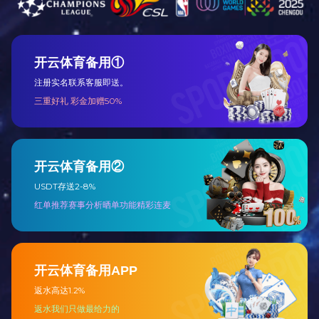
泄爆天窗
抗爆屋
洁净门
如有需要请联系
188-3189-1333
王经理