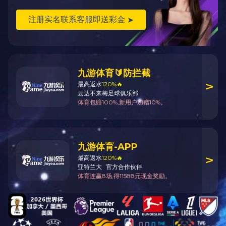
泄爆墙
洁净墙
香坊防爆门
香坊泄爆门
香坊防爆窗
香坊泄爆窗
香
隧道防护门
香坊泄爆屋盖