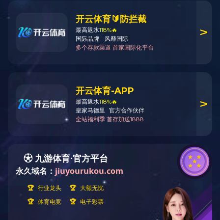
产品分类
PRODUCT DISPLAY
香坊防爆墙