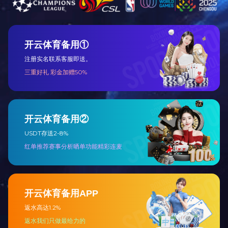
泄爆天窗
抗爆屋
洁净门
如有需要请联系
188-3189-1333
香
王经理