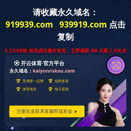
防爆门-防爆墙生产厂家衡水金盾门业欢迎您光临！
安博ANBO体育·（中
香坊安博ANBO体育
香坊安博A
国区）官方网站
产品分类页
·（中国区）官方网站
香坊在线留言
·（中国区