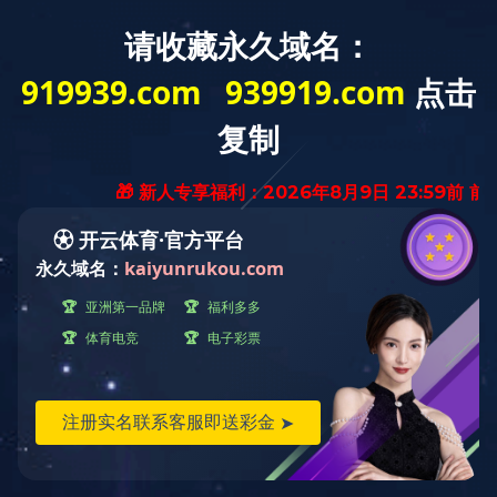
防爆门-防爆墙生产厂家衡水金盾门业欢迎您光临！
安博ANBO体育·（中
香坊安博ANBO体育
香坊安博A
国区）官方网站
产品分类页
·（中国区）官方网站
香坊在线留言
·（中国区