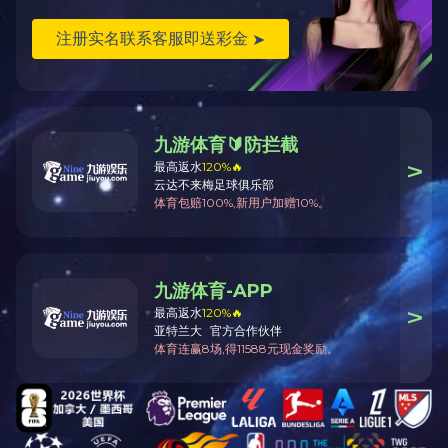
泄爆墙
洁净墙
香坊防爆门
香坊泄爆门
香坊防爆窗
香坊泄爆窗
隧道防护门
香坊泄爆屋盖