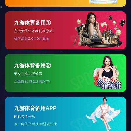
在设计抗爆墙时，
1.抗爆墙体应采用
2.抗爆墙可采用配
成都医学域标准厂
上一产品：
北京北
下一产品：
没有了