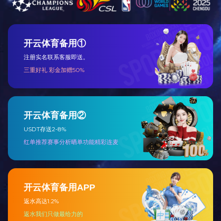
成都医学域标准厂
泄爆天窗
了该项目，施工速度
抗爆屋
洁净门
如有需要请联系
188-3189-1333
王经理