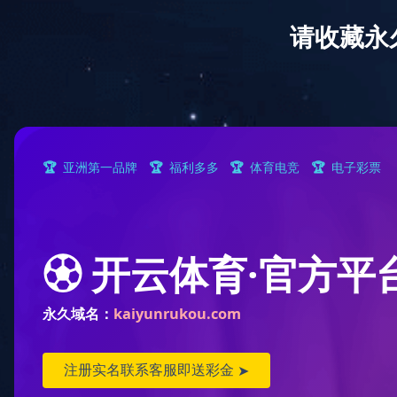
防爆门-防爆墙生产厂家衡水金盾门业欢迎您光临！
安博ANBO体育·（中
北京安博ANBO体育
北京安博A
国区）官方网站
产品分类页
·（中国区）官方网站
北京在线留言
·（中国区