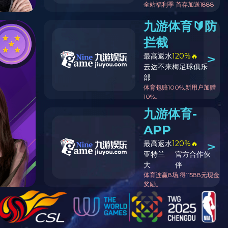
们
余人，其中包括多年从事门窗设计、开发和销售的业务骨干，是一家生产