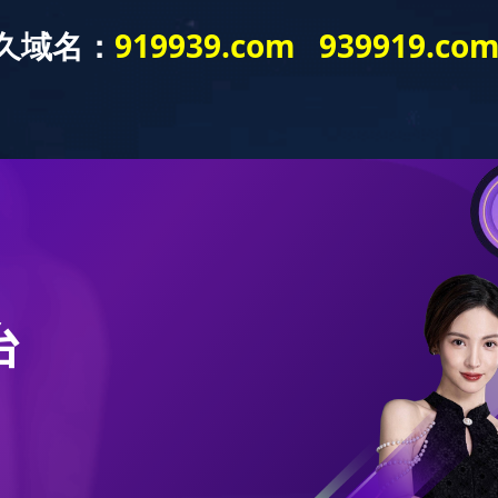
NBO体育
北京产品知识
北京关于我们
）官方网站