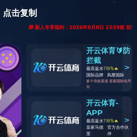
TXT地图
HTML地图
XML地图
R
企业资质
北京公司动态
北京联系我