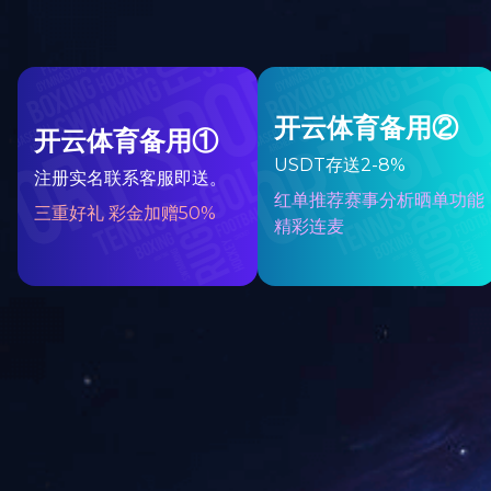
工、制造的企业。
泄爆墙
公司产品主要有：
板、不锈钢门、不锈
洁净墙
公司郑重承诺：满
公司经营理念：以
北京防爆门
“诚信、负责、团队
北京泄爆门
我们将一如既往的坚
北京防爆窗
北京泄爆窗
隧道防护门
北京泄爆屋盖