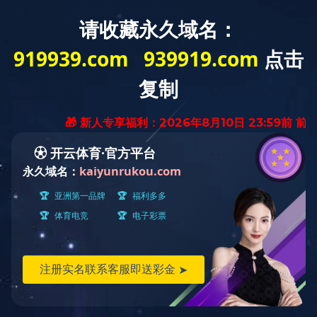
防爆门-防爆墙生产厂家衡水金盾门业欢迎您光临！
安博ANBO体育·（中
北京安博ANBO体育
北京安博A
国区）官方网站
产品分类页
·（中国区）官方网站
北京在线留言
·（中国区