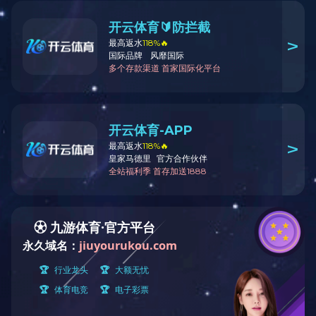
产品分类
PRODUCT DISPLAY
北京防爆墙