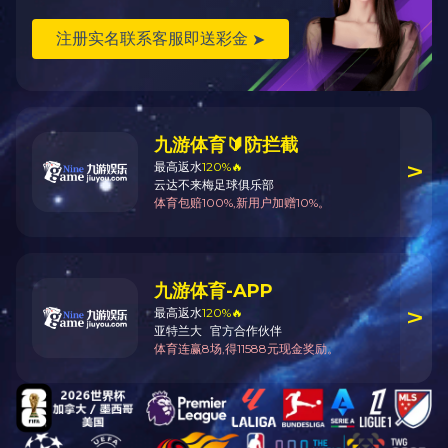
泄爆墙
洁净墙
迎江防爆门
迎江泄爆门
迎江防爆窗
迎江泄爆窗
隧道防护门
迎江泄爆屋盖