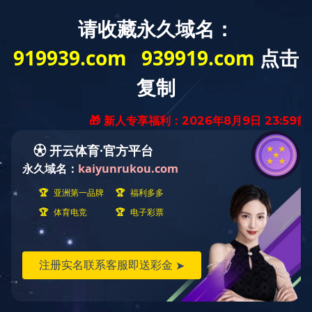
防爆门-防爆墙生产厂家衡水金盾门业欢迎您光临！
安博ANBO体育·（中
迎江安博ANBO体育
迎江安博A
国区）官方网站
产品分类页
·（中国区）官方网站
迎江在线留言
·（中国区