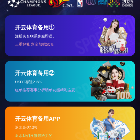
泄爆天窗
抗爆屋
洁净门
如有需要请联系
188-3189-1333
王经理