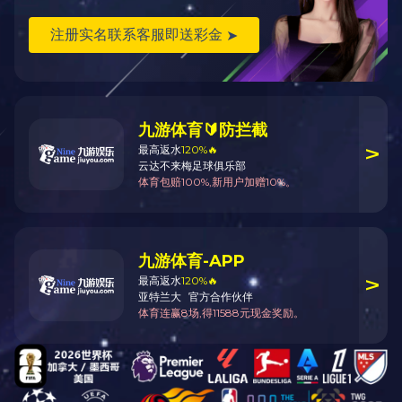
泄爆墙
洁净墙
细河防爆门
细河泄爆门
细河防爆窗
细河泄爆窗
隧道防护门
细河泄爆屋盖