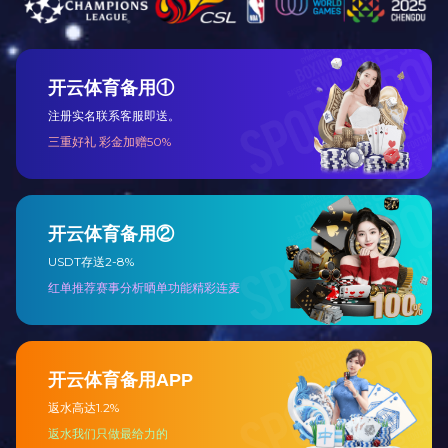
石家庄医疗机械产
泄爆天窗
对于不同部位的防爆
用。
抗爆屋
洁净门
如有需要请联系
188-3189-1333
王经理