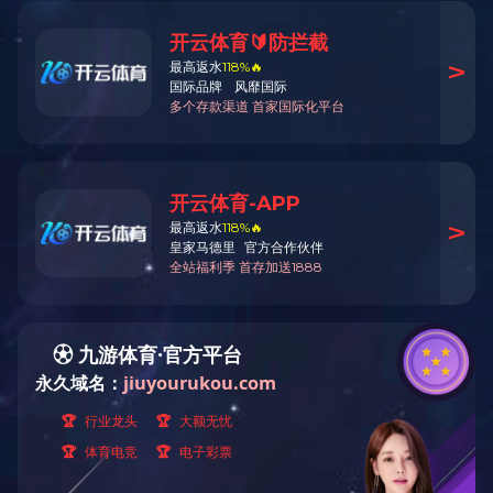
产品分类
PRODUCT DISPLAY
岚县防爆墙