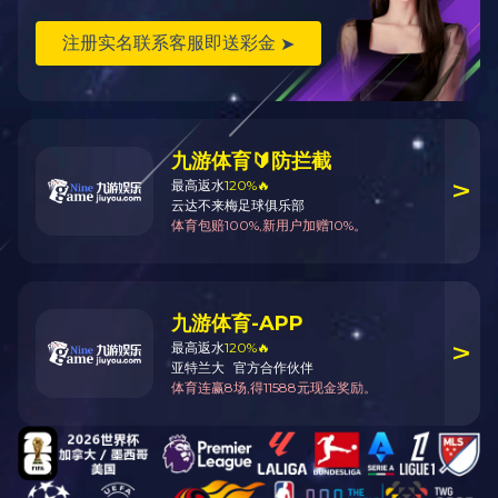
泄爆墙
洁净墙
郊区防爆门
郊区泄爆门
郊区防爆窗
郊区泄爆窗
郊
隧道防护门
郊区泄爆屋盖