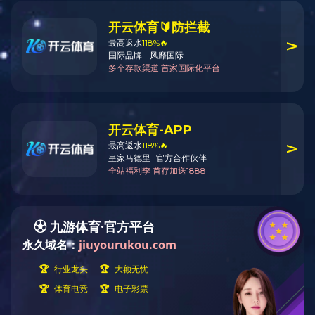
产品分类
PRODUCT DISPLAY
郊区防爆墙