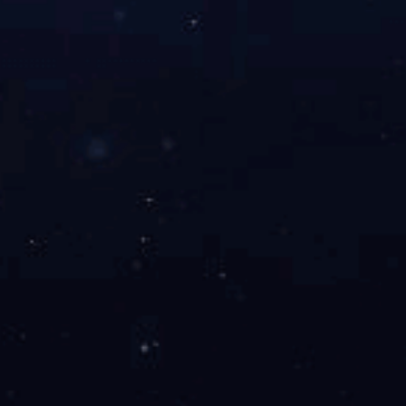
首页
上一页
关于衡水金盾
推荐产品
公司简介
郊区防爆墙
企业资质
泄爆墙
全国分站
洁净墙
安
联系我们
郊区防爆门
郊区泄爆门
星空官方站网站
|
anbo（中国）官方网站
|
HTH体育·（中国）官方网站
|