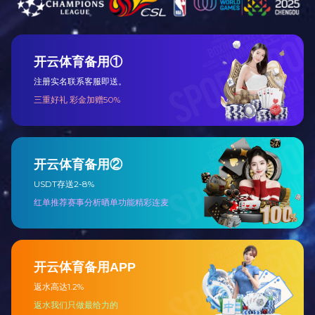
泄爆天窗
抗爆屋
洁净门
如有需要请联系
188-3189-1333
王经理