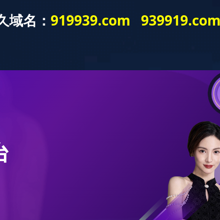
ANBO体
井陉矿产品知识
井陉矿关于我们
区）官方网