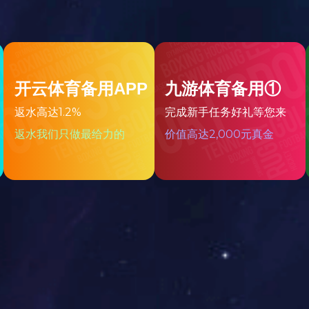
规格材质：可定制加
发布日期：2021-03-0
浏览次数：1514946 
关键词：
服务热线
188-3189-