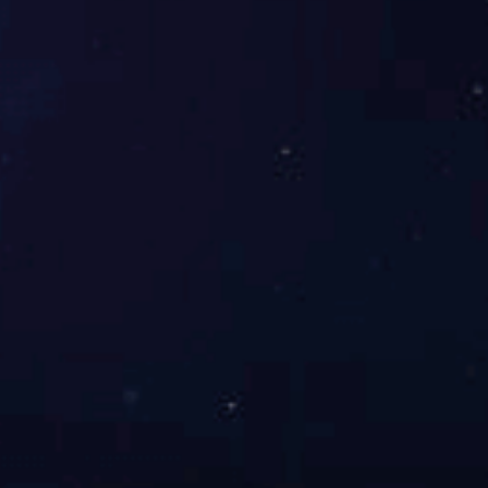
上一产品：
尖山非
下一产品：
尖山外
分站产品
尖山纤维水泥复合钢