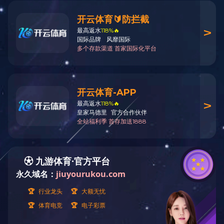
产品分类
PRODUCT DISPLAY
姜堰防爆墙