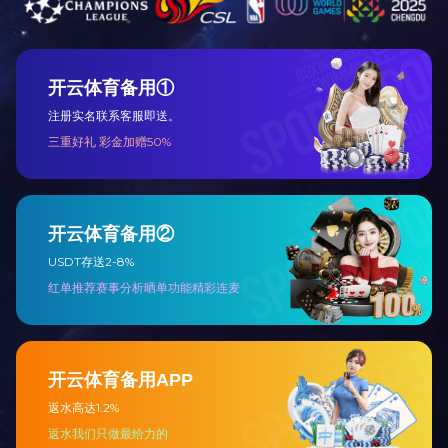
泄爆天窗
抗爆屋
洁净门
如有需要请联系
188-3189-1333
王经理