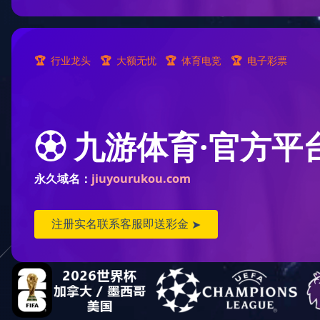
产品分类
PRODUCT DISPLAY
26
固镇防爆墙