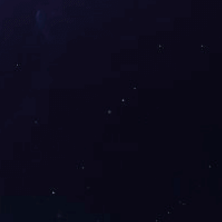
度地降低爆炸危害，保障人员与设备安全？泄爆墙作为一种高效的安
担着保护人员生命和财产安全的重任。这种特殊设计的墙体结构，能
争取宝贵时间。
用于在爆炸发生时可控释放压力的安全窗户。它能在内部压力达到危险阈值时自动
工业厂房、化工厂、实验室，还是高层住宅、商业综合体，突发爆炸