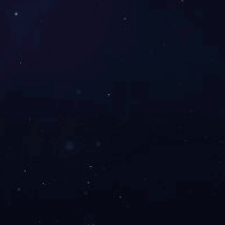
击波或意外撞击都可能对人员和财产造成严重威胁。防爆窗作为建筑安全
1
2
3
4
5
6
7
下一页
尾页
共
25
动态资讯
意见反馈
金盾动态
邮件咨询
产品常识
在线留言
博ANBO体育·（中
国区）官方网站