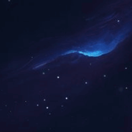
25
泄爆天窗
2025-06
抗爆屋
25
洁净门
2025-06
30
如有需要请联系
2025-05
188-3189-1333
王经理
30