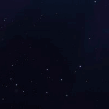
2025-05
首页
上一页
关于衡水金盾
推荐产品
公司简介
固镇防爆墙
企业资质
泄爆墙
全国分站
洁净墙
安
联系我们
固镇防爆门
固镇泄爆门