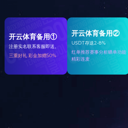
2025-08
泄爆墙
洁净墙
26
固镇防爆门
2025-08
固镇泄爆门
26
固镇防爆窗
2025-07
固镇泄爆窗
26
隧道防护门
2025-07
固镇泄爆屋盖