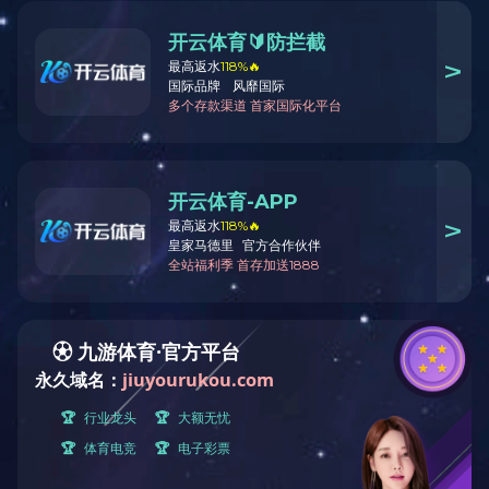
产品分类
PRODUCT DISPLAY
重庆防爆墙