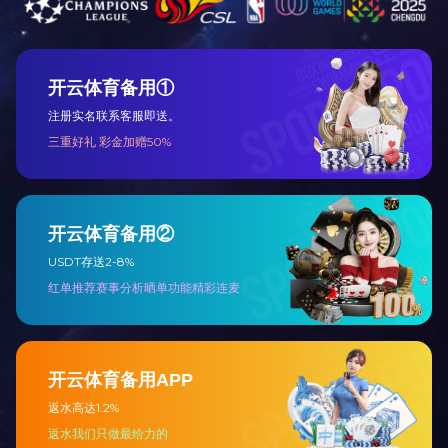
泄爆天窗
抗爆屋
洁净门
如有需要请联系
188-3189-1333
王经理