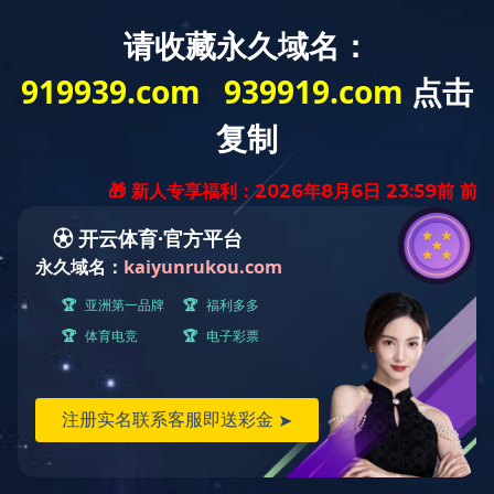
防爆门-防爆墙生产厂家衡水金盾门业欢迎您光临！
安博ANBO体育·（中
重庆安博ANBO体育
重庆安博A
国区）官方网站
产品分类页
·（中国区）官方网站
重庆在线留言
·（中国区