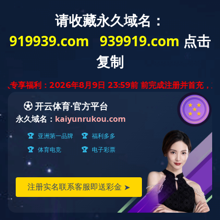
防爆门-防爆墙生产厂家衡水金盾门业欢迎您光临！
安博ANBO体育·（中
崇礼安博ANBO体育
崇礼安博A
国区）官方网站
产品分类页
·（中国区）官方网站
崇礼在线留言
·（中国区