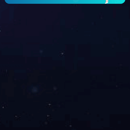
分站产品
长安福州岩棉夹芯彩
井陉矿福州岩棉夹芯
正定福州岩棉夹芯彩
灵寿福州岩棉夹芯彩
关于衡水金盾
推荐产品
公司简介
长安防爆墙
企业资质
泄爆墙
全国分站
洁净墙
安
联系我们
长安防爆门