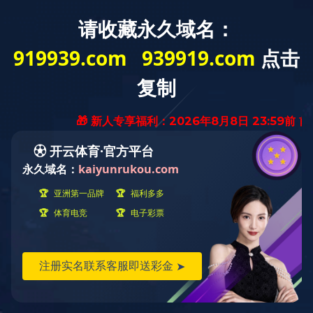
防爆门-防爆墙生产厂家衡水金盾门业欢迎您光临！
安博ANBO体育·（中
仓山安博ANBO体育
仓山安博A
国区）官方网站
产品分类页
·（中国区）官方网站
仓山在线留言
·（中国区