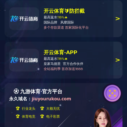
产品分类
PRODUCT DISPLAY
安徽防爆墙