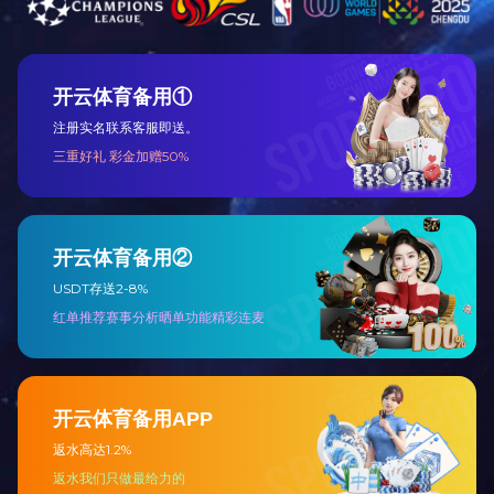
泄爆天窗
抗爆屋
洁净门
如有需要请联系
188-3189-1333
安
王经理