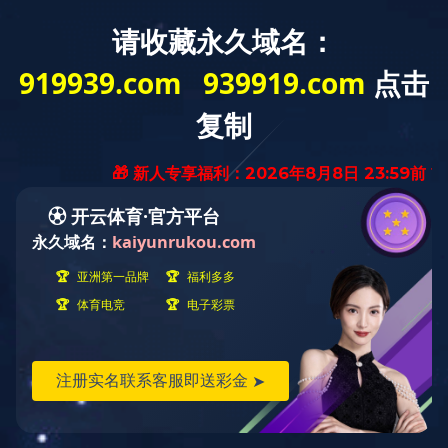
防爆门-防爆墙生产厂家衡水金盾门业欢迎您光临！
安博ANBO体育·（中
安徽安博ANBO体育
安徽安博A
国区）官方网站
产品分类页
·（中国区）官方网站
安徽在线留言
·（中国区