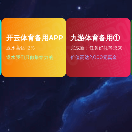
成小块，且不容易伤害人和建筑物，这样又产生了一重保障。下面就