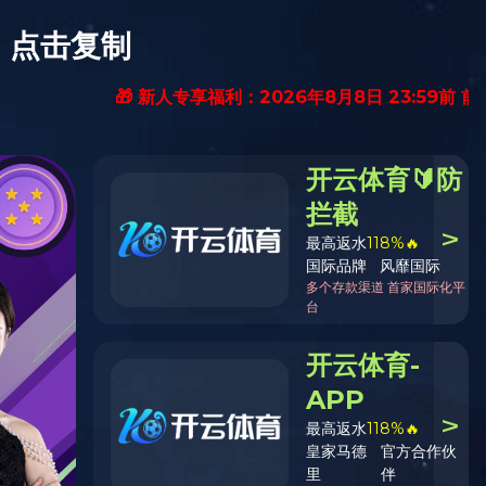
TXT地图
HTML地图
XML地图
R
企业资质
福建公司动态
福建联系我