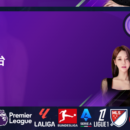
福建纤维增强水泥板泄爆墙
爆墙
是如何泄压的呢？泄爆板泄爆墙就是纤维增强水泥板泄爆墙，属