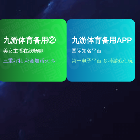
具体介绍一下泄爆板产品验收要点：