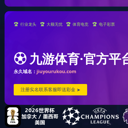
产品分类
PRODUCT DISPLAY
纤维增强水泥板泄
福建防爆墙