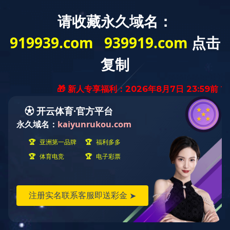
防爆门-防爆墙生产厂家衡水金盾门业欢迎您光临！
安博ANBO体育·（中
福建安博ANBO体育
福建安博A
国区）官方网站
产品分类页
·（中国区）官方网站
福建在线留言
·（中国区