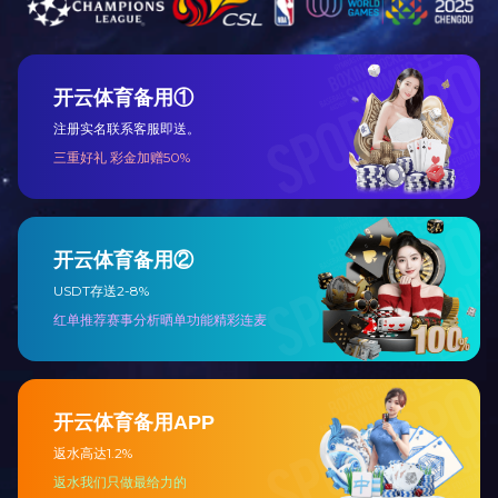
泄爆天窗
抗爆屋
洁净门
如有需要请联系
188-3189-1333
王经理