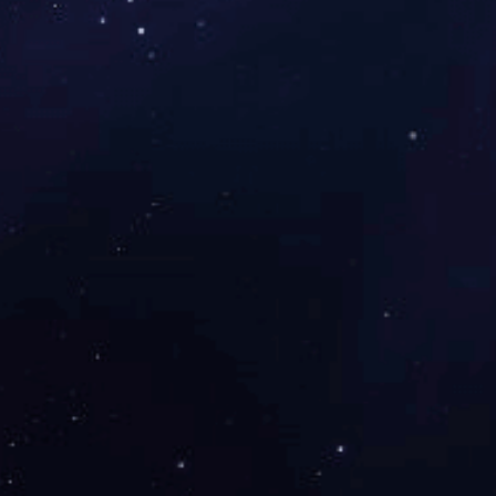
客户颁发的荣誉证书
上一资质：
杜集衡
下一资质：
没有了
关于衡水金盾
推荐产品